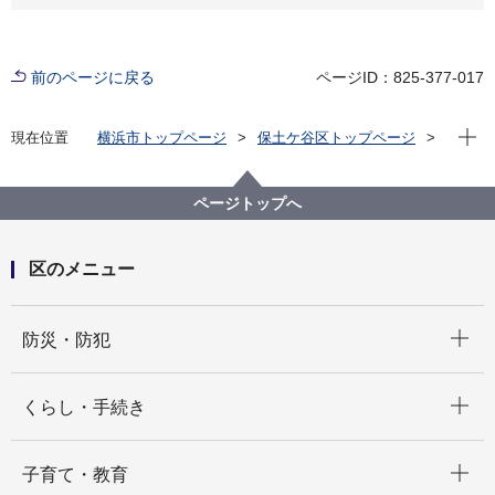
前のページに戻る
ページID：825-377-017
現在位
現在位置
横浜市トップページ
保土ケ谷区トップページ
健康・医療・福祉
福祉・介護
高齢者福祉・介護
介護保険
保土ケ谷区の要介護（要支援）認定申請窓口について
ページトップへ
区のメニュー
開く
防災・防犯
開く
くらし・手続き
開く
子育て・教育