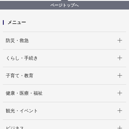
高齢健康福祉課
ページトップへ
敬老パスについて、今はいらないが、後でも申請はで
きるか。
メニュー
開く
防災・救急
開く
くらし・手続き
開く
子育て・教育
開く
健康・医療・福祉
開く
観光・イベント
開く
ビジネス