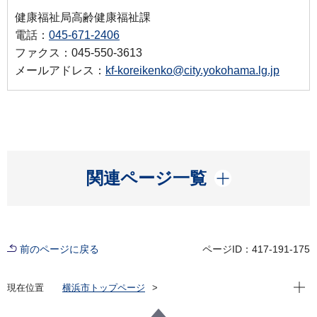
健康福祉局高齢健康福祉課
電話：
045-671-2406
ファクス：045-550-3613
メールアドレス：
kf-koreikenko@city.yokohama.lg.jp
開く
関連ページ一覧
前のページに戻る
ページID：417-191-175
現在位
現在位置
横浜市トップページ
横浜市 Q＆Aよくある質問集
所管区局から探す
健康福祉局