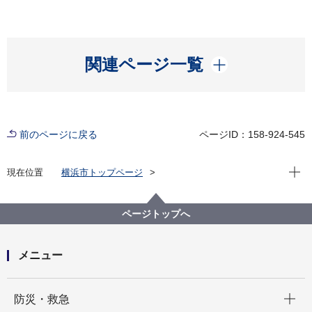
開く
関連ページ一覧
前のページに戻る
ページID：158-924-545
現在位
現在位置
横浜市トップページ
横浜市 Q＆Aよくある質問集
所管区局から探す
医療局
健康安全課
新型コロナウイルス陽性になったら。
ページトップへ
メニュー
開く
防災・救急