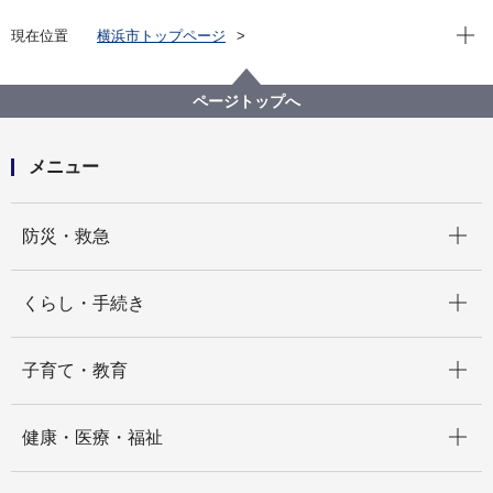
現在位
現在位置
横浜市トップページ
横浜市 Q＆Aよくある質問集
所管区局から探す
医療局
健康安全課
他の自治体に住んでいますが、横浜市で新型コロナワ
ページトップへ
クチンの接種はできますか。
メニュー
開く
防災・救急
開く
くらし・手続き
開く
子育て・教育
開く
健康・医療・福祉
開く