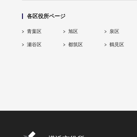
各区役所ページ
青葉区
旭区
泉区
瀬谷区
都筑区
鶴見区