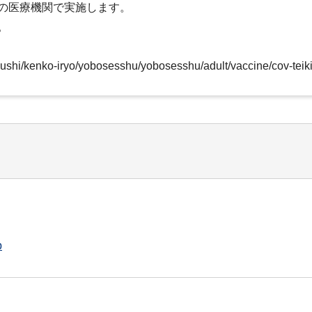
の医療機関で実施します。
。
ukushi/kenko-iryo/yobosesshu/yobosesshu/adult/vaccine/cov-teik
p