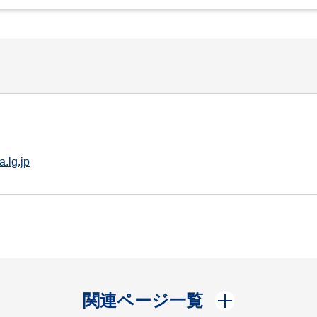
.lg.jp
開く
関連ページ一覧