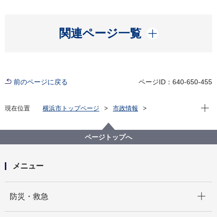
開く
関連ページ一覧
前のページに戻る
ページID：640-650-455
現在位
現在位置
横浜市トップページ
市政情報
横浜市について
統計・調査
統計情報ポータル
人口・世帯
町丁別の人口
ページトップへ
町丁別の人口（住民基本台帳による、毎月末現在）
平成27(2015)年 町丁別人口（住民基本台帳による）
メニュー
開く
防災・救急