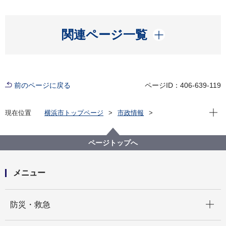
開く
関連ページ一覧
前のページに戻る
ページID：406-639-119
現在位
現在位置
横浜市トップページ
市政情報
横浜市について
統計・調査
統計情報ポータル
人口・世帯
町丁別の人口
ページトップへ
町丁別の人口（住民基本台帳による、毎月末現在）
平成17(2005)年 町丁別人口（住民基本台帳による）
メニュー
開く
防災・救急