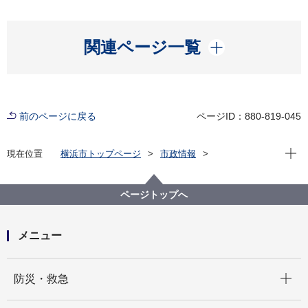
開く
関連ページ一覧
前のページに戻る
ページID：880-819-045
現在位
現在位置
横浜市トップページ
市政情報
横浜市について
統計・調査
統計情報ポータル
人口・世帯
町丁別の人口
ページトップへ
町丁別の人口（住民基本台帳による、毎月末現在）
平成26(2014)年 町丁別人口（住民基本台帳による）
メニュー
開く
防災・救急