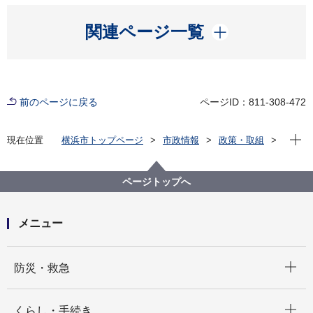
開く
関連ページ一覧
前のページに戻る
ページID：811-308-472
現在位
現在位置
横浜市トップページ
市政情報
政策・取組
主な取組
男女共同参画
困難な立場にある男女への支援
デートＤＶの防止
ページトップへ
メニュー
開く
防災・救急
開く
くらし・手続き