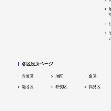
各区役所ページ
青葉区
旭区
泉区
瀬谷区
都筑区
鶴見区