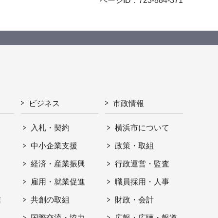
ページID：723-884-371
ビジネス
市政情報
入札・契約
横浜市について
ト
中小企業支援
政策・取組
経済・産業振興
行政運営・監査
雇用・就業促進
職員採用・人事
信
共創の取組
財政・会計
国際交流・協力
広報・広聴・報道