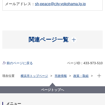
メールアドレス：
sh-peace@city.yokohama.lg.jp
開く
関連ページ一覧
前のページに戻る
ページID：433-973-510
現在位
現在位置
横浜市トップページ
市政情報
政策・取組
国際事業
国際平和
国際平和啓発事業等
横浜ピース・サークル
ページトップへ
メニュー