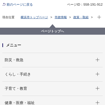
前のページに戻る
ページID：558-191-912
現在位
現在位置
横浜市トップページ
市政情報
政策・取組
国際事業
国際平和
国際平和啓発事業等
横浜市国際平和講演会「国連WFP＜2020年ノーベル平
和賞受賞＞－飢餓のない世界、そして平和へ－」をオ
ページトップへ
ンライン開催しました
メニュー
開く
防災・救急
開く
くらし・手続き
開く
子育て・教育
開く
健康・医療・福祉