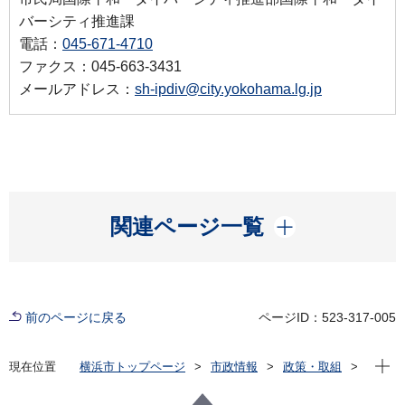
バーシティ推進課
電話：
045-671-4710
ファクス：045-663-3431
メールアドレス：
sh-ipdiv@city.yokohama.lg.jp
開く
関連ページ一覧
前のページに戻る
ページID：523-317-005
現在位
現在位置
横浜市トップページ
市政情報
政策・取組
国際事業
国際平和
国際平和啓発事業等
「フォトジャーナリスト林典子が伝える世界の今」