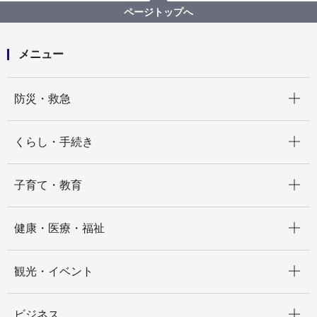
横浜市国際平和講演会を開催しました
ページトップへ
メニュー
開く
防災・救急
開く
くらし・手続き
開く
子育て・教育
開く
健康・医療・福祉
開く
観光・イベント
開く
ビジネス