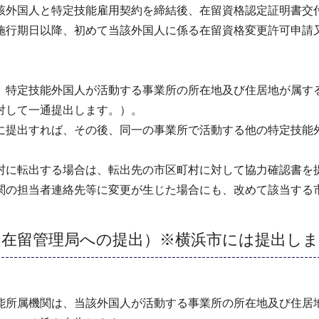
該外国人と特定技能雇用契約を締結後、在留資格認定証明書交
施行期日以降、初めて当該外国人に係る在留資格変更許可申請
）特定技能外国人が活動する事業所の所在地及び住居地が属す
対して一通提出します。）。
に提出すれば、その後、同一の事業所で活動する他の特定技能
村に転出する場合は、転出先の市区町村に対して協力確認書を
関の担当者連絡先等に変更が生じた場合にも、改めて該当する
国在留管理局への提出）※横浜市には提出し
能所属機関は、当該外国人が活動する事業所の所在地及び住居