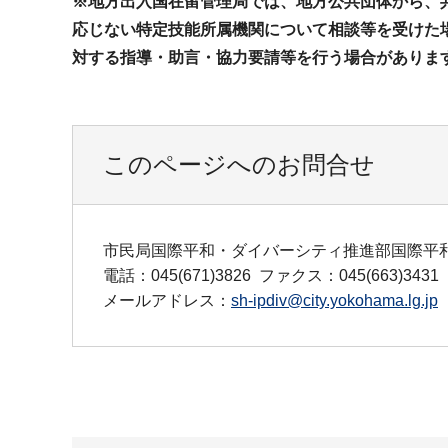
※地方出入国在留管理局では、地方公共団体から、
応じない特定技能所属機関について相談等を受けた
対する指導・助言・協力要請等を行う場合がありま
このページへのお問合せ
市民局国際平和・ダイバーシティ推進部国際平
電話：045(671)3826
ファクス：045(663)3431
メールアドレス：
sh-ipdiv@city.yokohama.lg.jp