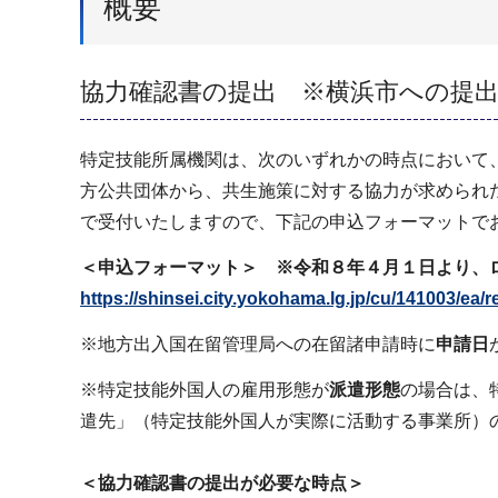
概要
協力確認書の提出 ※横浜市への提
特定技能所属機関は、次のいずれかの時点において
方公共団体から、共生施策に対する協力が求められ
で受付いたしますので、下記の申込フォーマットで
＜申込フォーマット＞ ※令和８年４月１日より、
https://shinsei.city.yokohama.lg.jp/cu/141003/ea
※地方出入国在留管理局への在留諸申請時に
申請日
※特定技能外国人の雇用形態が
派遣形態
の場合は、
遣先」（特定技能外国人が実際に活動する事業所）
＜協力確認書の提出が必要な時点＞