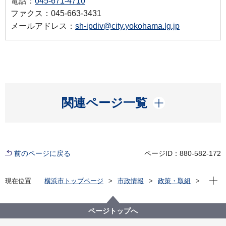
電話：
045-671-4710
ファクス：045-663-3431
メールアドレス：
sh-ipdiv@city.yokohama.lg.jp
開く
関連ページ一覧
前のページに戻る
ページID：880-582-172
現在位
現在位置
横浜市トップページ
市政情報
政策・取組
国際事業
多文化共生
ウクライナ避難民向け住まいの情報
ページトップへ