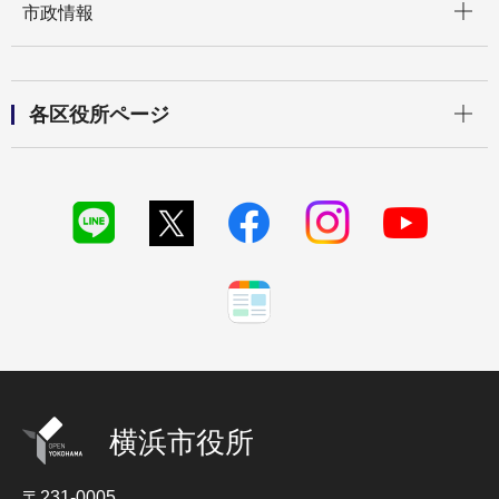
市政情報
開く
各区役所ページ
横浜市役所
〒231-0005