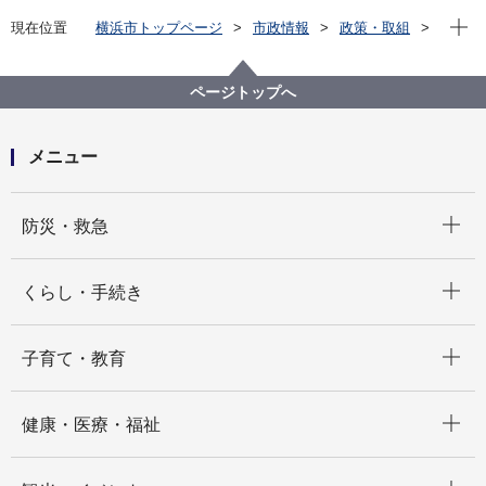
現在位
現在位置
横浜市トップページ
市政情報
政策・取組
国際事業
多文化共生
多文化共生
ページトップへ
メニュー
開く
防災・救急
開く
くらし・手続き
開く
子育て・教育
開く
健康・医療・福祉
開く