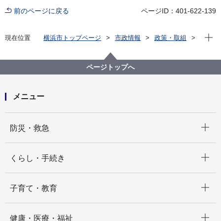
前のページに戻る
ページID：401-622-139
現在位
現在位置
横浜市トップページ
市政情報
政策・取組
国際事業
多文化共生
「横浜市多文化共生まちづくり指針」～創造的社会の
実現に向けて～
ページトップへ
メニュー
開く
防災・救急
開く
くらし・手続き
開く
子育て・教育
開く
健康・医療・福祉