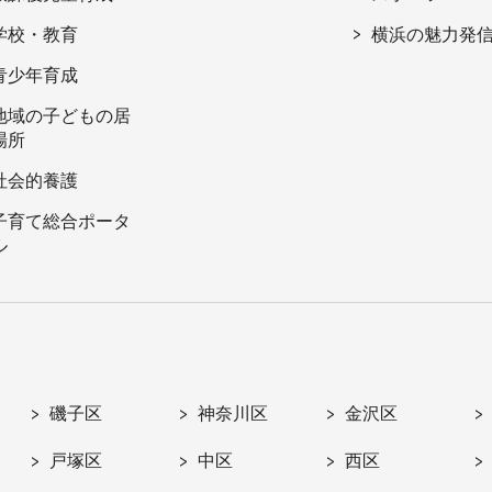
学校・教育
横浜の魅力発
青少年育成
地域の子どもの居
場所
社会的養護
子育て総合ポータ
ル
磯子区
神奈川区
金沢区
戸塚区
中区
西区