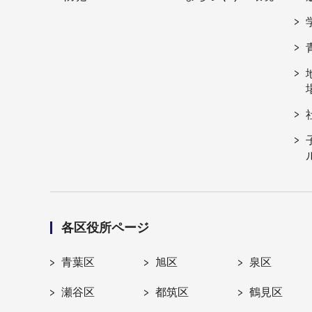
各区役所ページ
青葉区
旭区
泉区
瀬谷区
都筑区
鶴見区