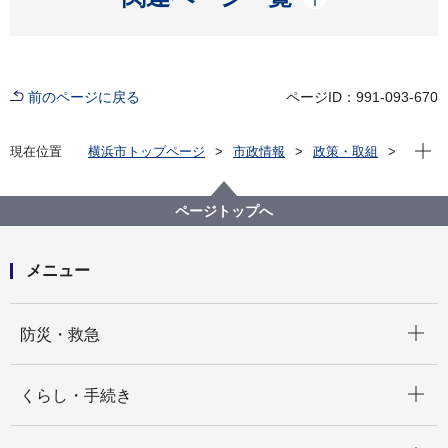
前のページに戻る
ページID：991-093-670
現在位
現在位置
横浜市トップページ
市政情報
政策・取組
国際事業
国際交流
在外事務所
海外事務所による新型コロナウイルス関連リポート等
ページトップへ
メニュー
開く
防災・救急
開く
くらし・手続き
開く