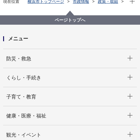
現在位置
横浜市トップページ
市政情報
政策・取組
国際事業
国際交流
在外事務所
横浜市アジア事務所
ページトップへ
メニュー
開く
防災・救急
開く
くらし・手続き
開く
子育て・教育
開く
健康・医療・福祉
開く
観光・イベント