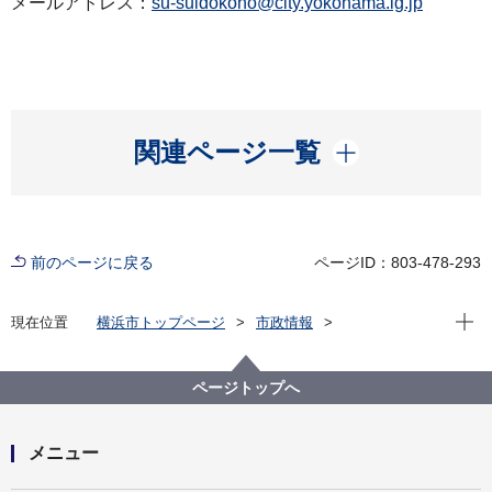
メールアドレス：
su-suidokoho@city.yokohama.lg.jp
開く
関連ページ一覧
前のページに戻る
ページID：803-478-293
現在位
現在位置
横浜市トップページ
市政情報
広報・広聴・報道
記者発表
水道局
記者発表 2022年度
水道局×CIAL桜木町 水道と鉄道の歴史を巡るウォー
ページトップへ
クラリー「横濱モダンヒストリー」を開催します！
メニュー