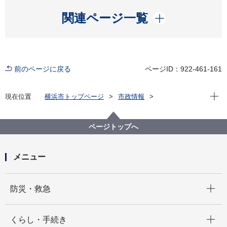
開く
関連ページ一覧
前のページに戻る
ページID：922-461-161
現在位
現在位置
横浜市トップページ
市政情報
広報・広聴・報道
記者発表
水道局
記者発表 2022年度
横浜ウォーター株式会社が石川県金沢市と「金沢市企
ページトップへ
業局上下水道アセットマネジメント推進検討業務委
託」契約を締結しました！
メニュー
開く
防災・救急
開く
くらし・手続き