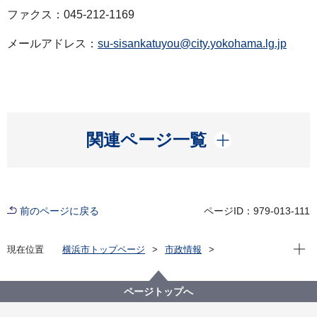
ファクス：045-212-1169
メールアドレス：
su-sisankatuyou@city.yokohama.lg.jp
開く
関連ページ一覧
前のページに戻る
ページID：979-013-111
現在位
現在位置
横浜市トップページ
市政情報
広報・広聴・報道
記者発表
水道局
記者発表 2022年度
水道局所有地の長期貸付を実施します！
ページトップへ