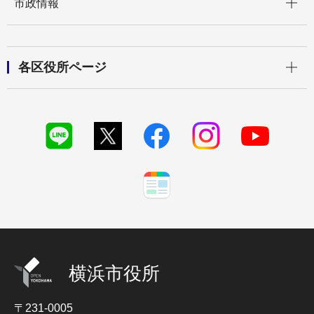
市政情報
開く
各区役所ページ
横浜市役所
〒231-0005