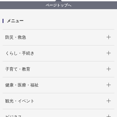
水道管の漏水事故について（第１報）
ページトップへ
メニュー
開く
防災・救急
開く
くらし・手続き
開く
子育て・教育
開く
健康・医療・福祉
開く
観光・イベント
開く
ビジネス