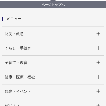
「給水工事受付センター」を開設します
ページトップへ
メニュー
開く
防災・救急
開く
くらし・手続き
開く
子育て・教育
開く
健康・医療・福祉
開く
観光・イベント
開く
ビジネス