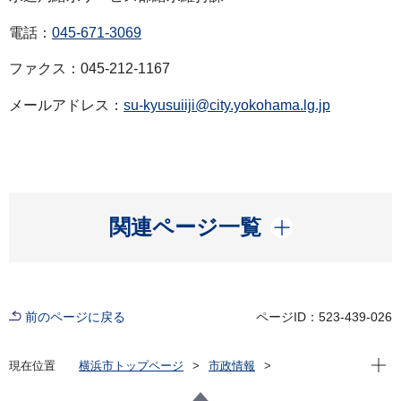
電話：
045-671-3069
ファクス：045-212-1167
メールアドレス：
su-kyusuiiji@city.yokohama.lg.jp
開く
関連ページ一覧
前のページに戻る
ページID：523-439-026
現在位
現在位置
横浜市トップページ
市政情報
広報・広聴・報道
記者発表
水道局
記者発表 2022年度