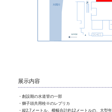
展示内容
・創設期の水道管の一部
・獅子頭共用栓※のレプリカ
・縦2.7メートル、横幅合計約12メートルの、大