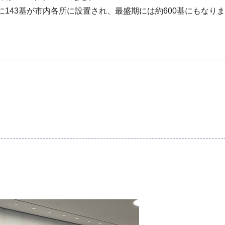
143基が市内各所に設置され、最盛期には約600基にもなり