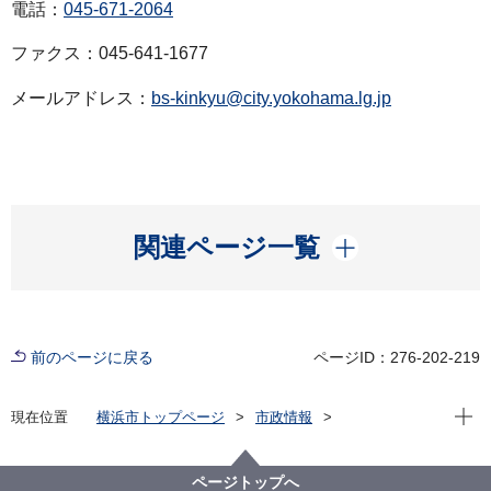
電話：
045-671-2064
ファクス：045-641-1677
メールアドレス：
bs-kinkyu@city.yokohama.lg.jp
開く
関連ページ一覧
前のページに戻る
ページID：276-202-219
現在位
現在位置
横浜市トップページ
市政情報
広報・広聴・報道
記者発表
総務局
記者発表 2022年度
横浜市新型コロナウイルス対策本部会議を開催しまし
ページトップへ