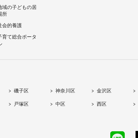
地域の子どもの居
場所
社会的養護
子育て総合ポータ
ル
磯子区
神奈川区
金沢区
戸塚区
中区
西区