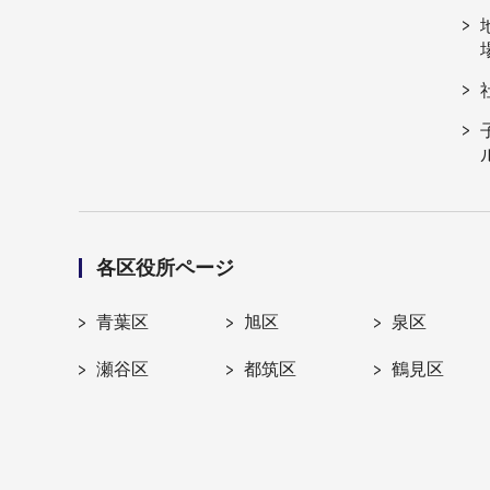
各区役所ページ
青葉区
旭区
泉区
瀬谷区
都筑区
鶴見区