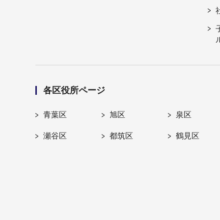
各区役所ページ
青葉区
旭区
泉区
瀬谷区
都筑区
鶴見区