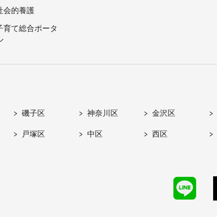
社会的養護
子育て総合ポータ
ル
磯子区
神奈川区
金沢区
戸塚区
中区
西区