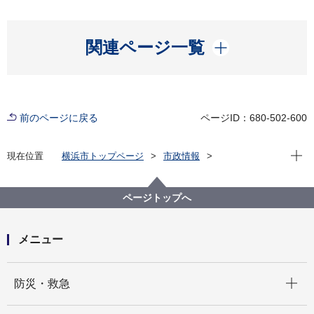
開く
関連ページ一覧
前のページに戻る
ページID：680-502-600
現在位
現在位置
横浜市トップページ
市政情報
広報・広聴・報道
記者発表
総務局
記者発表 2022年度
首都圏における「地震防災対策等の充実強化」及び
ページトップへ
「国民保護の推進」に係る国への提案の実施について
メニュー
開く
防災・救急
開く