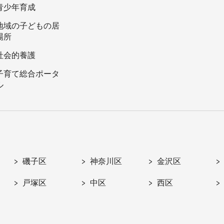
青少年育成
地域の子どもの居
場所
社会的養護
子育て総合ポータ
ル
磯子区
神奈川区
金沢区
戸塚区
中区
西区