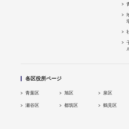
各区役所ページ
青葉区
旭区
泉区
瀬谷区
都筑区
鶴見区