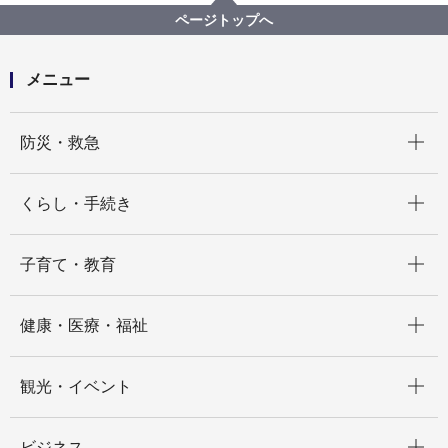
【記者発表】初期消火器具合同訓練会を実施しま
ページトップへ
す！！
メニュー
開く
防災・救急
開く
くらし・手続き
開く
子育て・教育
開く
健康・医療・福祉
開く
観光・イベント
開く
ビジネス