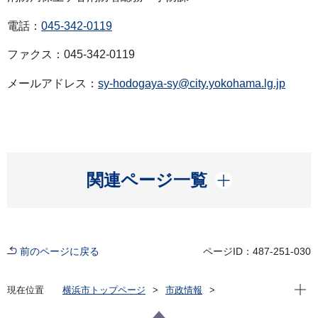
電話：
045-342-0119
ファクス：045-342-0119
メールアドレス：
sy-hodogaya-sy@city.yokohama.lg.jp
開く
関連ページ一覧
前のページに戻る
ページID：487-251-030
現在位
現在位置
横浜市トップページ
市政情報
広報・広聴・報道
記者発表
消防局
記者発表 2021年度