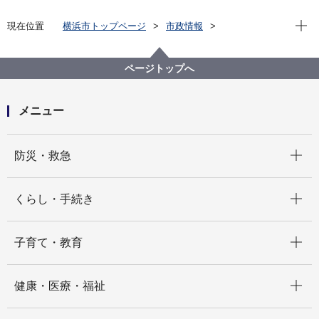
現在位
現在位置
横浜市トップページ
市政情報
広報・広聴・報道
記者発表
市民局
記者発表 2025年度
横浜市情報公開・個人情報保護審査会答申第3326号に
ページトップへ
ついて
メニュー
開く
防災・救急
開く
くらし・手続き
開く
子育て・教育
開く
健康・医療・福祉
開く