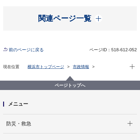
開く
関連ページ一覧
前のページに戻る
ページID：518-612-052
現在位
現在位置
横浜市トップページ
市政情報
広報・広聴・報道
記者発表
市民局
記者発表 2025年度
横浜市情報公開・個人情報保護審査会答申第3323号か
ページトップへ
ら第3325号までについて
メニュー
開く
防災・救急
開く