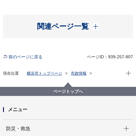
開く
関連ページ一覧
前のページに戻る
ページID：939-257-807
現在位
現在位置
横浜市トップページ
市政情報
広報・広聴・報道
記者発表
市民局
記者発表 2025年度
横浜市情報公開・個人情報保護審査会答申第3270号か
ページトップへ
ら第3272号までについて
メニュー
開く
防災・救急