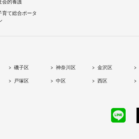
社会的養護
子育て総合ポータ
ル
磯子区
神奈川区
金沢区
戸塚区
中区
西区