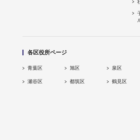
各区役所ページ
青葉区
旭区
泉区
瀬谷区
都筑区
鶴見区