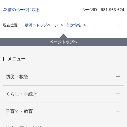
前のページに戻る
ページID：981-963-624
現在位
現在位置
横浜市トップページ
市政情報
広報・広聴・報道
記者発表
市民局
記者発表 2022年度
コンビニエンスストアでの証明書交付サービスの再開
ページトップへ
について
メニュー
開く
防災・救急
開く
くらし・手続き
開く
子育て・教育
開く