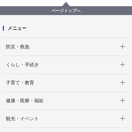
記者発表 2022年度
令和５年度 市民局予算概要について
ページトップへ
メニュー
開く
防災・救急
開く
くらし・手続き
開く
子育て・教育
開く
健康・医療・福祉
開く
観光・イベント
開く