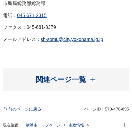
市民局総務部総務課
電話：
045-671-2315
ファクス：045-681-8379
メールアドレス：
sh-somu@city.yokohama.lg.jp
開く
関連ページ一覧
前のページに戻る
ページID：579-478-895
現在位
現在位置
横浜市トップページ
市政情報
広報・広聴・報道
記者発表
市民局