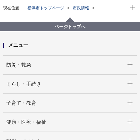
現在位
現在位置
横浜市トップページ
市政情報
広報・広聴・報道
記者発表
市民局
記者発表 2022年度
第24回夏季デフリンピックメダリストに横浜市スポー
ページトップへ
ツ栄誉賞を贈呈します！
メニュー
開く
防災・救急
開く
くらし・手続き
開く
子育て・教育
開く
健康・医療・福祉
開く