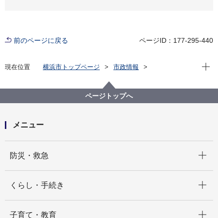
前のページに戻る
ページID：177-295-440
現在位
現在位置
横浜市トップページ
市政情報
広報・広聴・報道
記者発表
市民局
記者発表 2022年度
祝 横浜F・マリノスJ1リーグ優勝！横浜市役所で優勝
ページトップへ
シャーレ・トロフィーを展示します！
メニュー
開く
防災・救急
開く
くらし・手続き
開く
子育て・教育