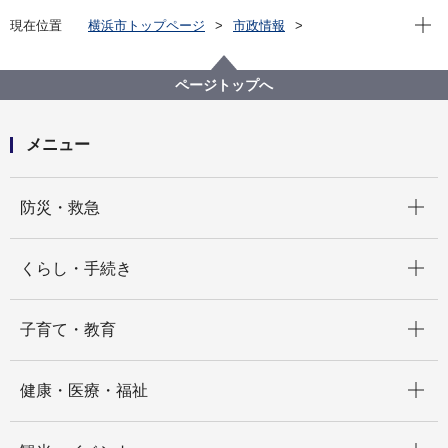
現在位
現在位置
横浜市トップページ
市政情報
広報・広聴・報道
記者発表
市民局
記者発表 2022年度
横浜元気!!スポーツ・レクリエーションフェスティバル
ページトップへ
2022 中央イベント開催！
メニュー
開く
防災・救急
開く
くらし・手続き
開く
子育て・教育
開く
健康・医療・福祉
開く