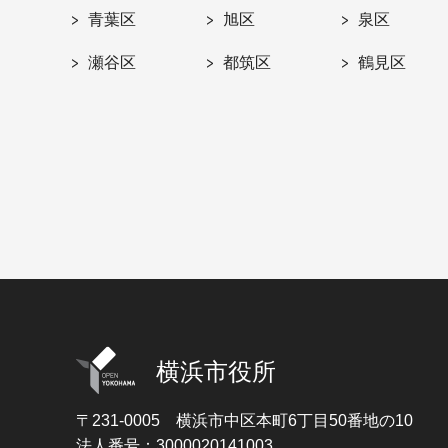
青葉区
旭区
泉区
瀬谷区
都筑区
鶴見区
横浜市役所
〒231-0005
横浜市中区本町6丁目50番地の10
法人番号：3000020141003