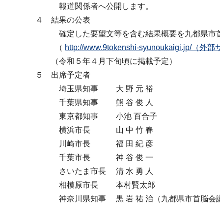
報道関係者へ公開します。
４ 結果の公表
確定した要望文等を含む結果概要を九都県市首
（
http://www.9tokenshi-syunoukaigi.jp/
（令和５年４月下旬頃に掲載予定）
５ 出席予定者
埼玉県知事 大 野 元 裕
千葉県知事 熊 谷 俊 人
東京都知事 小池 百合子
横浜市長 山 中 竹 春
川崎市長 福 田 紀 彦
千葉市長 神 谷 俊 一
さいたま市長 清 水 勇 人
相模原市長 本村賢太郎
神奈川県知事 黒 岩 祐 治（九都県市首脳会