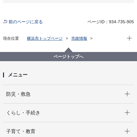
前のページに戻る
ページID：934-735-905
現在位
現在位置
横浜市トップページ
市政情報
広報・広聴・報道
記者発表
中区
記者発表 2025年度
～平和祈念碑が語る横浜大空襲の記憶～平和を考える
ページトップへ
イベントを開催します
メニュー
開く
防災・救急
開く
くらし・手続き
開く
子育て・教育