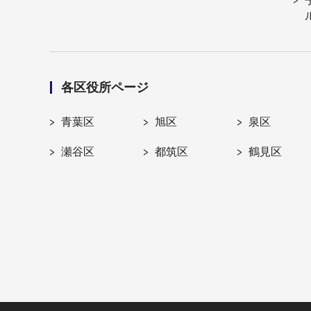
各区役所ページ
青葉区
旭区
泉区
瀬谷区
都筑区
鶴見区