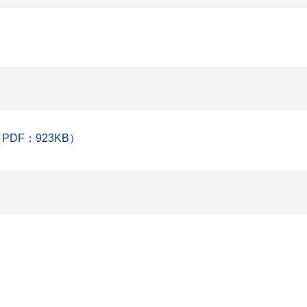
DF：923KB）