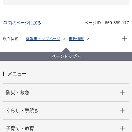
前のページに戻る
ページID：660-859-177
現在位
現在位置
横浜市トップページ
市政情報
広報・広聴・報道
記者発表
中区
記者発表 2025年度
横浜市中華街福建路ハマロード・サポーターと連携し
ページトップへ
た花植えイベントを実施します！～中区と地域が連携
してGREEN×EXPO 2027のPRを実施～
メニュー
開く
防災・救急
開く
くらし・手続き
開く
子育て・教育