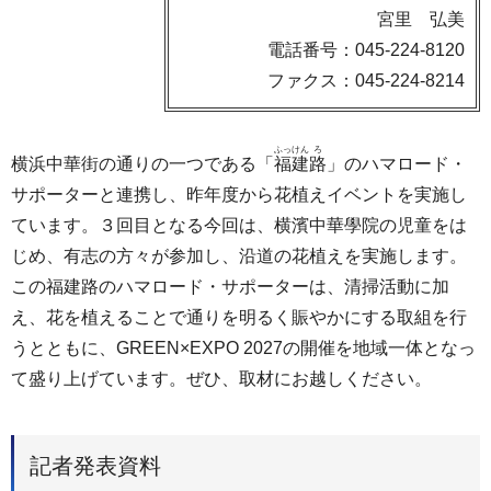
宮里 弘美
電話番号：045-224-8120
ファクス：045-224-8214
ふっ
けん
ろ
横浜中華街の通りの一つである「
福
建
路
」のハマロード・
サポーターと連携し、昨年度から花植えイベントを実施し
ています。３回目となる今回は、横濱中華學院の児童をは
じめ、有志の方々が参加し、沿道の花植えを実施します。
この福建路のハマロード・サポーターは、清掃活動に加
え、花を植えることで通りを明るく賑やかにする取組を行
うとともに、GREEN×EXPO 2027の開催を地域一体となっ
て盛り上げています。ぜひ、取材にお越しください。
記者発表資料