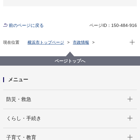
前のページに戻る
ページID：150-484-916
現在位
現在位置
横浜市トップページ
市政情報
広報・広聴・報道
記者発表
中区
記者発表 2025年度
GREEN×EXPO 2027や環境共生をPR！本町小学校・
ページトップへ
北方小学校児童が中区民祭りでブース出展します！
メニュー
開く
防災・救急
開く
くらし・手続き
開く
子育て・教育