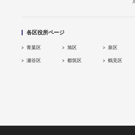
各区役所ページ
青葉区
旭区
泉区
瀬谷区
都筑区
鶴見区