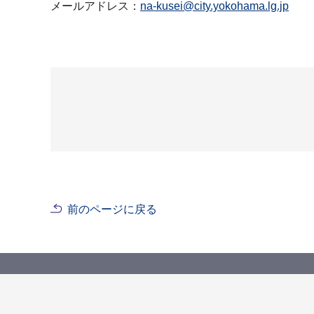
メールアドレス：
na-kusei@city.yokohama.lg.jp
前のページに戻る