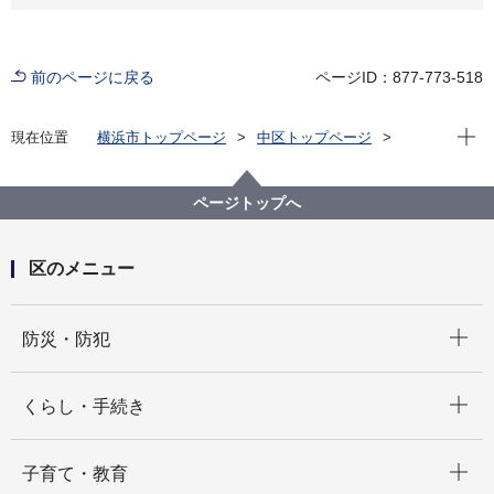
前のページに戻る
ページID：877-773-518
現在位
現在位置
横浜市トップページ
中区トップページ
くらし・手続き
まちづくり・環境
みどり・エコ
「中区クリーンアップＤＡＹ！2025」を開催します！
ページトップへ
区のメニュー
開く
防災・防犯
開く
くらし・手続き
開く
子育て・教育